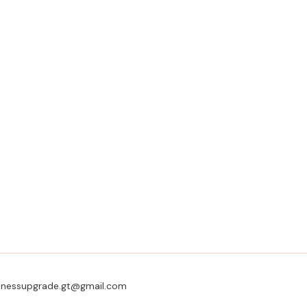
usinessupgrade.gt@gmail.com