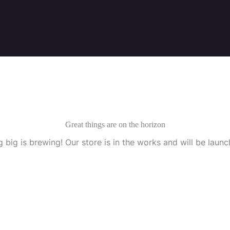
Great things are on the horizon
 big is brewing! Our store is in the works and will be launc