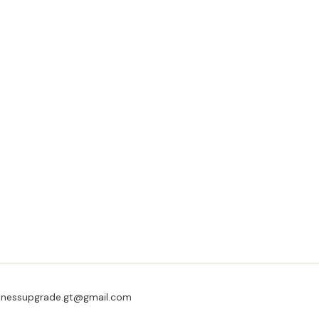
usinessupgrade.gt@gmail.com