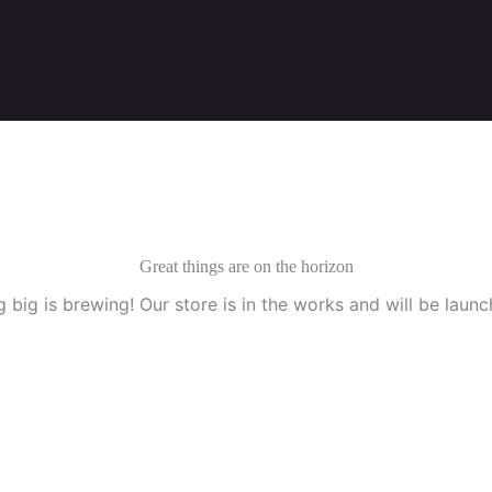
Great things are on the horizon
 big is brewing! Our store is in the works and will be launc