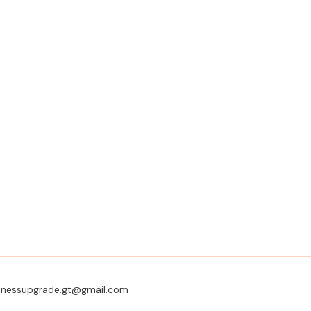
usinessupgrade.gt@gmail.com