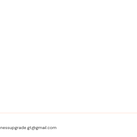
usinessupgrade.gt@gmail.com