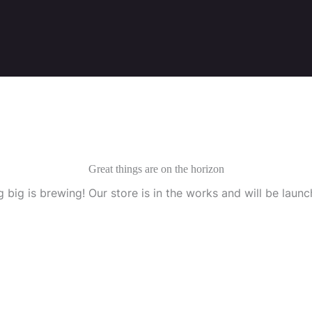
Great things are on the horizon
 big is brewing! Our store is in the works and will be launc