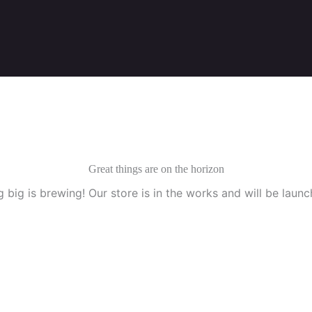
Great things are on the horizon
 big is brewing! Our store is in the works and will be launc