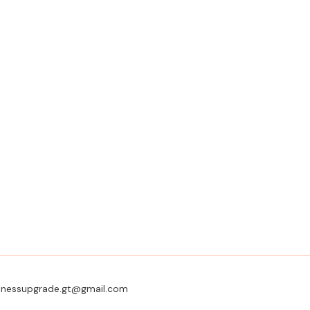
usinessupgrade.gt@gmail.com