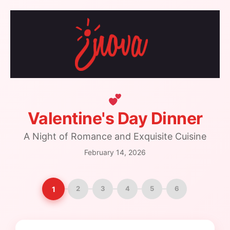
Skip
to
content
Valentine's Day Dinner
A Night of Romance and Exquisite Cuisine
February 14, 2026
1
2
3
4
5
6