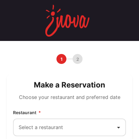
Skip
to
content
1
2
Make a Reservation
Choose your restaurant and preferred date
Restaurant
*