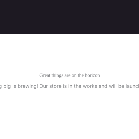
Great things are on the horizon
 big is brewing! Our store is in the works and will be launc