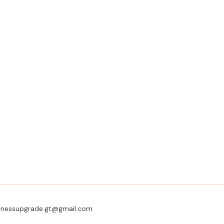
usinessupgrade.gt@gmail.com