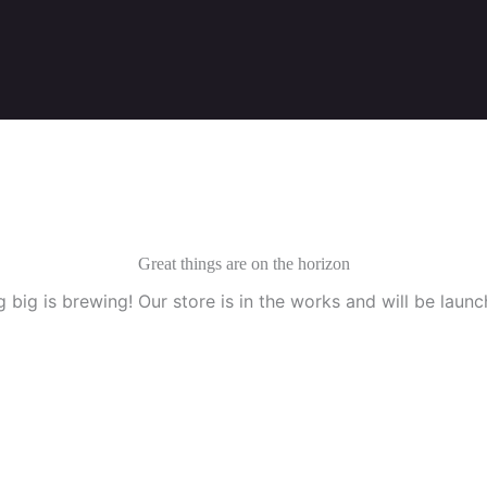
Great things are on the horizon
 big is brewing! Our store is in the works and will be launc